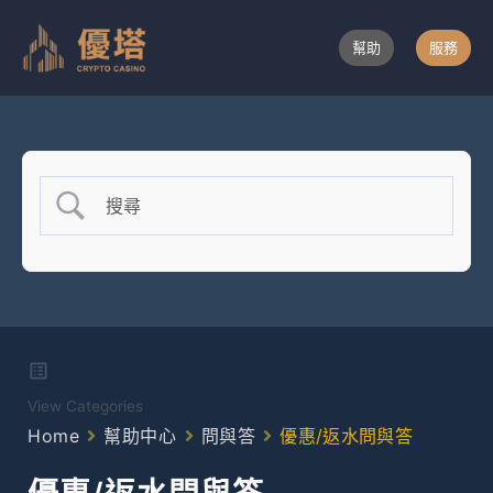
跳
至
幫助
服務
主
要
內
容
View Categories
Home
幫助中心
問與答
優惠/返水問與答