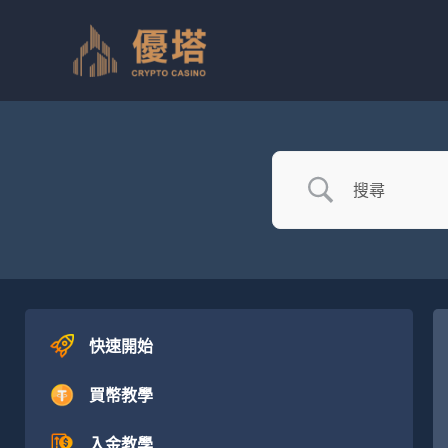
跳
至
主
要
內
容
快速開始
買幣教學
入金教學