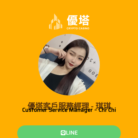
跳
至
主
要
內
容
優塔客戶服務經理 - 琪琪
Customer Service Manager – Chi Chi
LINE