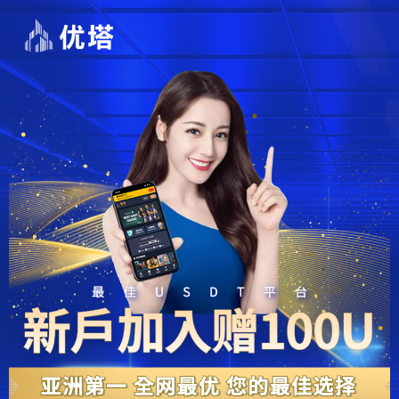
跳
至
主
要
內
容