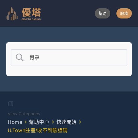
跳
至
幫助
服務
主
要
內
容
View Categories
Home
幫助中心
快速開始
U.Town註冊/收不到驗證碼