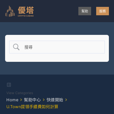
跳
至
幫助
服務
主
要
內
容
View Categories
Home
幫助中心
快速開始
U.Town提領手續費如何計算