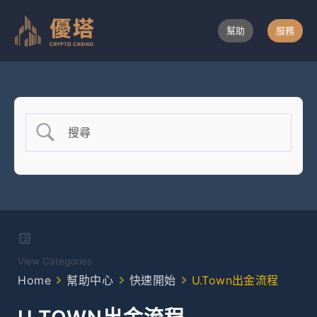
跳
至
幫助
服務
主
要
內
容
View Categories
Home
幫助中心
快速開始
U.Town出金流程