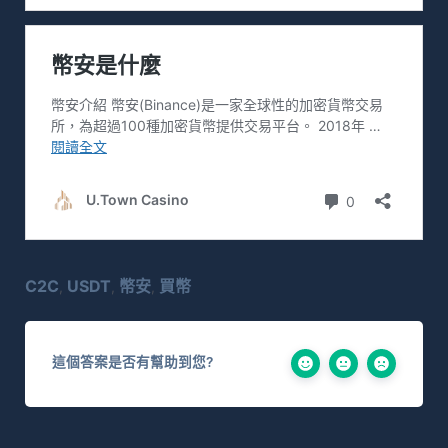
C2C
USDT
幣安
買幣
,
,
,
這個答案是否有幫助到您?