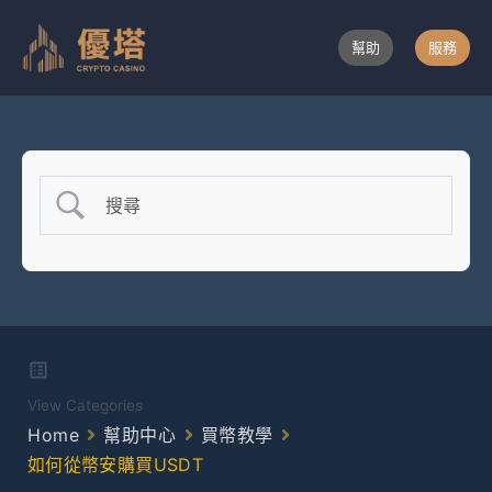
跳
至
幫助
服務
主
要
內
容
View Categories
Home
幫助中心
買幣教學
如何從幣安購買USDT