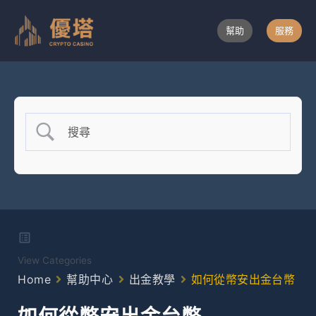
跳
至
幫助
服務
主
要
內
容
View Categories
Home
幫助中心
出金教學
如何從幣安出金台幣