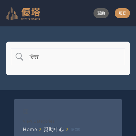
跳
至
幫助
服務
主
要
內
容
View Categories
Home
幫助中心
優收益