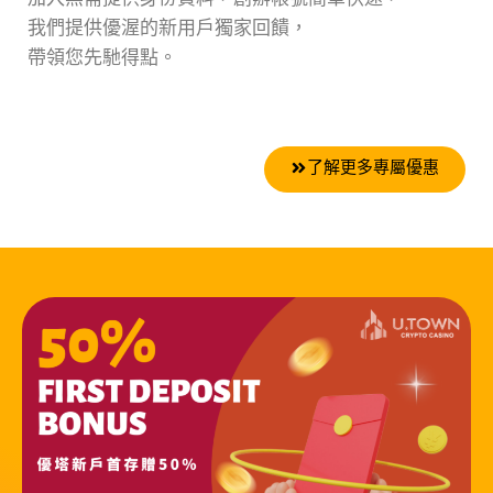
我們提供優渥的新用戶獨家回饋，
帶領您先馳得點。
了解更多專屬優惠