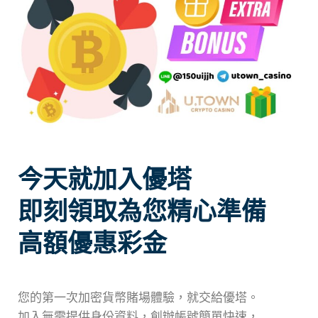
今天就加入優塔
即刻領取為您精心準備
高額優惠彩金
您的第一次加密貨幣賭場體驗，就交給優塔。
加入無需提供身份資料，創辦帳號簡單快速，