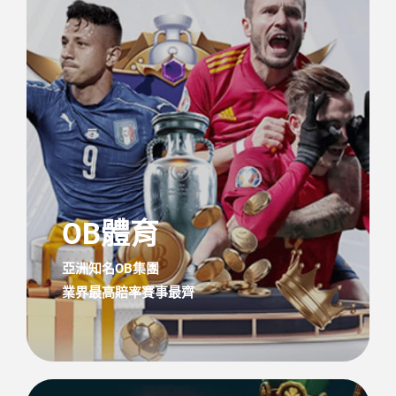
OB體育
亞洲知名OB集團
業界最高賠率賽事最齊