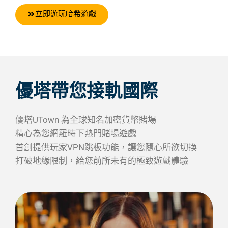
立即遊玩哈希遊戲
優塔帶您接軌國際​
優塔UTown 為全球知名加密貨幣賭場
精心為您網羅時下熱門賭場遊戲
首創提供玩家VPN跳板功能，讓您隨心所欲切換
打破地緣限制，給您前所未有的極致遊戲體驗