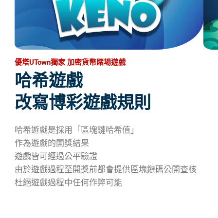
優塔UTown獨家 加密貨幣賭場遊戲​
哈希遊戲
改寫博彩遊戲規則
哈希遊戲是採用「區塊鏈哈希值」
作為遊戲的開獎結果
遊戲皆可經過公平驗證
由於遊戲過程至開獎前都會提供區塊鏈碼公開查核
杜絕遊戲過程中任何作弊可能