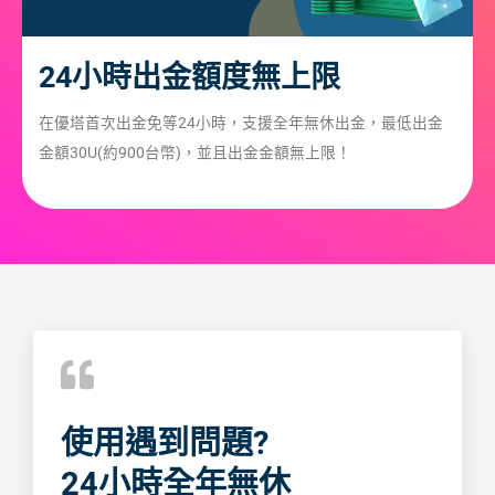
24小時出金額度無上限
在優塔首次出金免等24小時，支援全年無休出金，最低出金
金額30U(約900台幣)，並且出金金額無上限！
使用遇到問題?
24小時全年無休