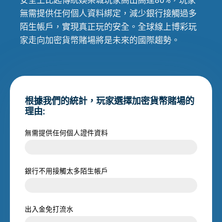
安全上比起傳統娛樂城玩家高出高達80%，玩家
無需提供任何個人資料綁定，減少銀行接觸過多
陌生帳戶，實現真正玩的安全。全球線上博彩玩
家走向加密貨幣賭場將是未來的國際趨勢。
根據我們的統計，玩家選擇加密貨幣賭場的
理由:
無需提供任何個人證件資料
90%
銀行不用接觸太多陌生帳戶
90%
出入金免打流水