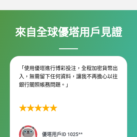
來自全球優塔用戶見證​​
「使用優塔進行博彩投注，全程加密貨幣出
入，無需留下任何資料，讓我不再擔心以往
銀行關照帳務問題。」
★★★★★
優塔用戶ID 1025**