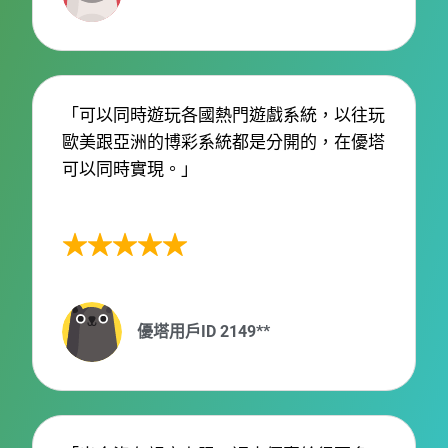
「可以同時遊玩各國熱門遊戲系統，以往玩
歐美跟亞洲的博彩系統都是分開的，在優塔
可以同時實現。」
★★★★★
優塔用戶ID 2149**