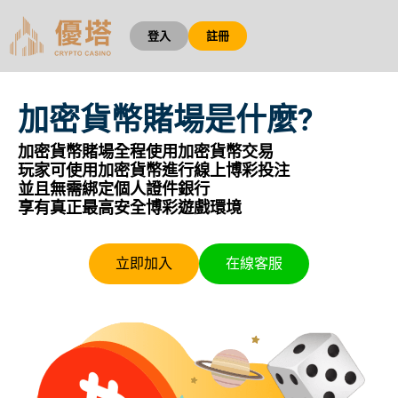
跳
至
登入
註冊
主
要
內
加密貨幣賭場是什麼?
容
加密貨幣賭場全程使用
加密貨幣
交易
玩家可使用加密貨幣進行
線上博彩投注
並且無需綁定個人證件銀行
享有真正最高安全博彩遊戲環境
立即加入
在線客服